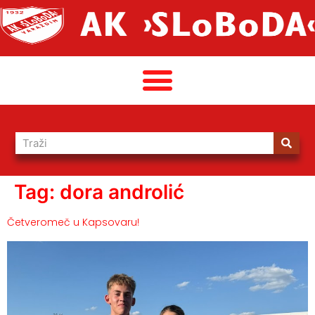
Tag:
dora androlić
Četveromeč u Kapsovaru!