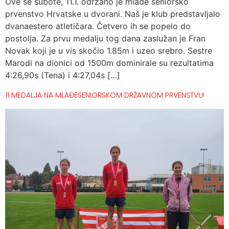
Ove se subote, 11.1. održano je mlađe seniorsko
prvenstvo Hrvatske u dvorani. Naš je klub predstavljalo
dvanaestero atletičara. Četvero ih se popelo do
postolja. Za prvu medalju tog dana zaslužan je Fran
Novak koji je u vis skočio 1.85m i uzeo srebro. Sestre
Marodi na dionici od 1500m dominirale su rezultatima
4:26,90s (Tena) i 4:27,04s […]
11 MEDALJA NA MLAĐESENIORSKOM DRŽAVNOM PRVENSTVU!