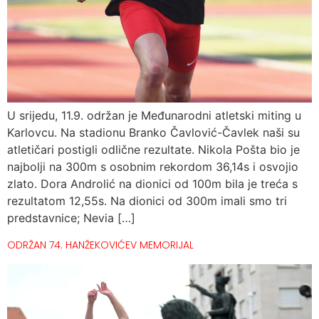
U srijedu, 11.9. održan je Međunarodni atletski miting u
Karlovcu. Na stadionu Branko Čavlović-Čavlek naši su
atletičari postigli odlične rezultate. Nikola Pošta bio je
najbolji na 300m s osobnim rekordom 36,14s i osvojio
zlato. Dora Androlić na dionici od 100m bila je treća s
rezultatom 12,55s. Na dionici od 300m imali smo tri
predstavnice; Nevia […]
ODRŽAN 74. HANŽEKOVIĆEV MEMORIJAL