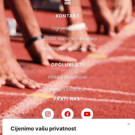
KONTAKT
Ognjena Price 34
42000 Varaždin, Hrvatska
tajnistvi@ak-sloboda.hr
OPĆI UVIJETI
Politika privatnosti
Politika kolačića
PRATI NAS:
Cijenimo vašu privatnost