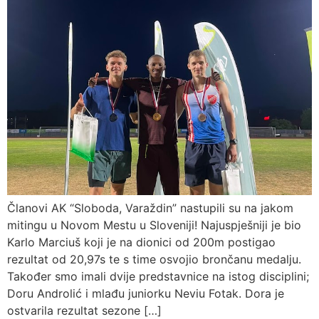
Članovi AK “Sloboda, Varaždin” nastupili su na jakom
mitingu u Novom Mestu u Sloveniji! Najuspješniji je bio
Karlo Marciuš koji je na dionici od 200m postigao
rezultat od 20,97s te s time osvojio brončanu medalju.
Također smo imali dvije predstavnice na istog disciplini;
Doru Androlić i mlađu juniorku Neviu Fotak. Dora je
ostvarila rezultat sezone […]