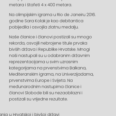
metara i štafeti 4 x 400 metara.
Na olimpijskim igrama u Rio de Janeiru 2016.
godine Sara Kolak je kao debitantica
pobijedila i osvojila zlatnu medalju.
Naše članice i članovi postizali su mnogo
rekorda, osvojili nebrojene titule prvaka
bivših država i Republike Hrvatske. Mnogi
naši nastupali su u odabranim državnim
reprezentacijama u svim uzrasnim
kategorijama na prvenstvima Balkana,
Mediteranskim igrama, na Univerzijadama,
prvenstvima Europe i Svijeta. Na
međunarodnim nastupima članice i
članovi Slobode bili su nezaobilazni i
postizali su vrijedne rezultate.
canja u Hrvatskoj i bivšoj državi