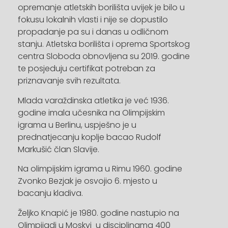
opremanje atletskih borilišta uvijek je bilo u
fokusu lokalnih vlasti i nije se dopustilo
propadanje pa su i danas u odličnom
stanju. Atletska borilišta i oprema Sportskog
centra Sloboda obnovljena su 2019. godine
te posjeduju certifikat potreban za
priznavanje svih rezultata.
Mlada varaždinska atletika je već 1936.
godine imala učesnika na Olimpijskim
igrama u Berlinu, uspješno je u
prednatjecanju koplje bacao Rudolf
Markušić član Slavije.
Na olimpijskim igrama u Rimu 1960. godine
Zvonko Bezjak je osvojio 6. mjesto u
bacanju kladiva.
Željko Knapić je 1980. godine nastupio na
Olimpijadi u Moskvi u disciplinama 400