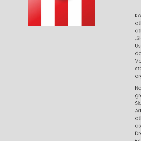
Ka
at
at
„S
Us
da
Va
st
or
No
gr
Sl
Ar
at
os
Dr
in