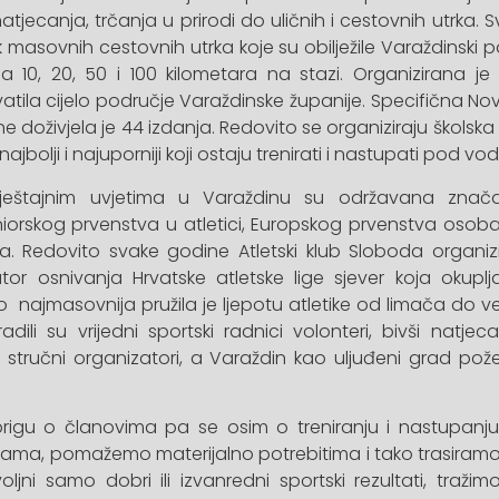
atjecanja, trčanja u prirodi do uličnih i cestovnih utrka.
masovnih cestovnih utrka koje su obilježile Varaždinski p
ja 10, 20, 50 i 100 kilometara na stazi. Organizirana j
vatila cijelo područje Varaždinske županije. Specifična N
doživjela je 44 izdanja. Redovito se organiziraju školska
ajbolji i najuporniji koji ostaju trenirati i nastupati pod vo
smještajnim uvjetima u Varaždinu su održavana zna
niorskog prvenstva u atletici, Europskog prvenstva oso
. Redovito svake godine Atletski klub Sloboda organizi
ator osnivanja Hrvatske atletske lige sjever koja okuplj
ao najmasovnija pružila je ljepotu atletike od limača do 
ili su vrijedni sportski radnici volonteri, bivši natjecat
i stručni organizatori, a Varaždin kao uljuđeni grad pož
 brigu o članovima pa se osim o treniranju i nastupan
zama, pomažemo materijalno potrebitima i tako trasiramo m
ljni samo dobri ili izvanredni sportski rezultati, traž