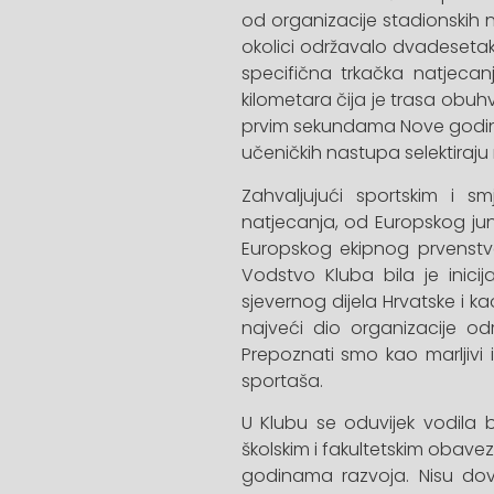
od organizacije stadionskih n
okolici održavalo dvadesetak 
specifična trkačka natjecan
kilometara čija je trasa obuh
prvim sekundama Nove godine 
učeničkih nastupa selektiraju n
Zahvaljujući sportskim i 
natjecanja, od Europskog ju
Europskog ekipnog prvenstva
Vodstvo Kluba bila je inicij
sjevernog dijela Hrvatske i k
najveći dio organizacije odrad
Prepoznati smo kao marljivi 
sportaša.
U Klubu se oduvijek vodila
školskim i fakultetskim obave
godinama razvoja. Nisu dovo