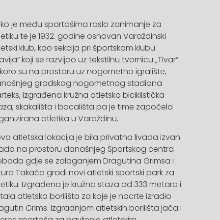
ko je među sportašima raslo zanimanje za
letiku te je 1932. godine osnovan Varaždinski
letski klub, kao sekcija pri športskom klubu
lavija“ koji se razvijao uz tekstilnu tvornicu „Tivar“.
koro su na prostoru uz nogometno igralište,
našnjeg gradskog nogometnog stadiona
rteks, izgrađena kružna atletsko biciklistička
aza, skakališta i bacališta pa je time započela
ganizirana atletika u Varaždinu.
va atletska lokacija je bila privatna livada izvan
ada na prostoru današnjeg Sportskog centra
oboda gdje se zalaganjem Dragutina Grimsa i
tura Takača gradi novi atletski sportski park za
letiku. Izgrađena je kružna staza od 333 metara i
tala atletska borilišta za koje je nacrte izradio
agutin Grims. Izgradnjom atletskih borilišta jača i
teres sportaša za bavljenje atletskim