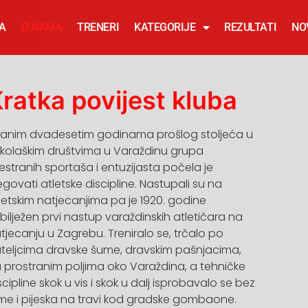
A
O NAMA
TRENERI
KATEGORIJE
REZULTATI
NO
ratka povijest kluba
ranim dvadesetim godinama prošlog stoljeća u
kolaškim društvima u Varaždinu grupa
estranih sportaša i entuzijasta počela je
egovati atletske discipline. Nastupali su na
letskim natjecanjima pa je 1920. godine
bilježen prvi nastup varaždinskih atletičara na
tjecanju u Zagrebu. Treniralo se, trčalo po
teljcima dravske šume, dravskim pašnjacima,
 prostranim poljima oko Varaždina, a tehničke
scipline skok u vis i skok u dalj isprobavalo se bez
me i pijeska na travi kod gradske gombaone.