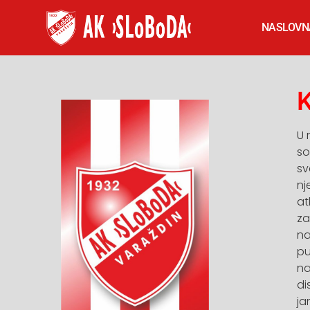
NASLOVN
K
U 
so
sv
nj
at
za
na
pu
na
di
ja