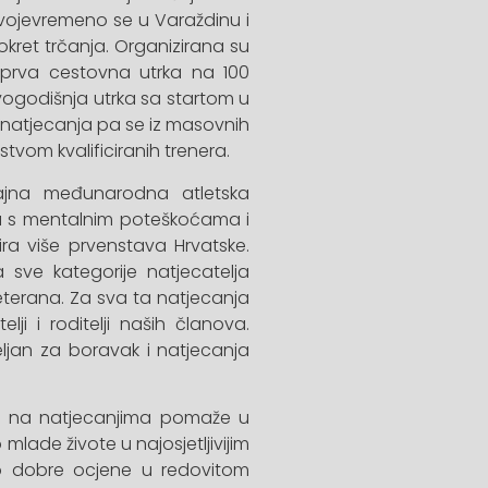
 Svojevremeno se u Varaždinu i
okret trčanja. Organizirana su
e prva cestovna utrka na 100
ovogodišnja utrka sa startom u
 natjecanja pa se iz masovnih
dstvom kvalificiranih trenera.
čajna međunarodna atletska
ba s mentalnim poteškoćama i
ra više prvenstava Hrvatske.
a sve kategorije natjecatelja
veterana. Za sva ta natjecanja
elji i roditelji naših članova.
eljan za boravak i natjecanja
ju na natjecanjima pomaže u
lade živote u najosjetljivijim
imo dobre ocjene u redovitom