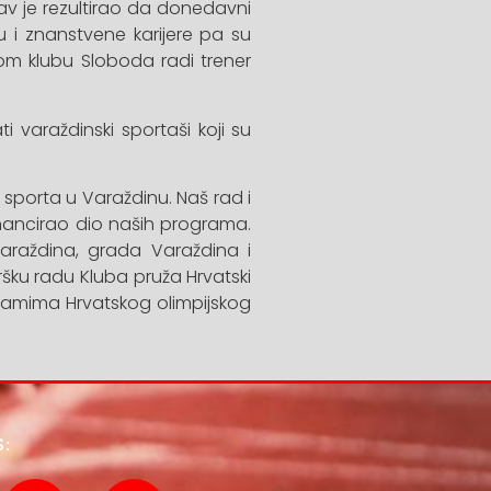
tav je rezultirao da donedavni
ju i znanstvene karijere pa su
kom klubu Sloboda radi trener
i varaždinski sportaši koji su
 sporta u Varaždinu. Naš rad i
nancirao dio naših programa.
Varaždina, grada Varaždina i
ršku radu Kluba pruža Hrvatski
ogramima Hrvatskog olimpijskog
S: