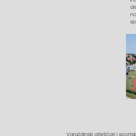
di
na
sp
Varaždinski atletičari i sportsk