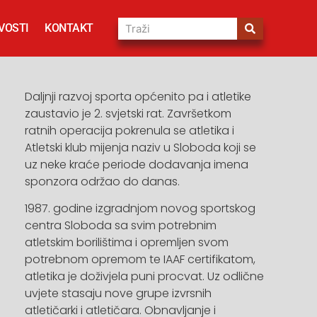
VOSTI
KONTAKT
Daljnji razvoj sporta općenito pa i atletike
zaustavio je 2. svjetski rat. Završetkom
ratnih operacija pokrenula se atletika i
Atletski klub mijenja naziv u Sloboda koji se
uz neke kraće periode dodavanja imena
sponzora održao do danas.
1987. godine izgradnjom novog sportskog
centra Sloboda sa svim potrebnim
atletskim borilištima i opremljen svom
potrebnom opremom te IAAF certifikatom,
atletika je doživjela puni procvat. Uz odlične
uvjete stasaju nove grupe izvrsnih
atletičarki i atletičara. Obnavljanje i