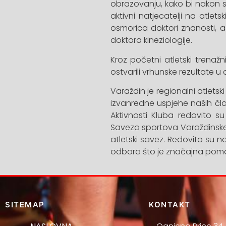
obrazovanju, kako bi nakon sp
aktivni natjecatelji na atlet
osmorica doktori znanosti, a
doktora kineziologije.
Kroz početni atletski trenažn
ostvarili vrhunske rezultate 
Varaždin je regionalni atlets
izvanredne uspjehe naših čl
Aktivnosti Kluba redovito s
Saveza sportova Varaždinske ž
atletski savez. Redovito su n
odbora što je značajna pom
SITEMAP
KONTAKT