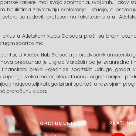
ortske karijere imali svoja zanimanja, svoj kruh. Takav s
skim borilištima završavaju školovanja i studije, a ostvaru
 petero su redoviti profesori na fakultetima a u Atlets
i ciklus u Atletskom klubu Sloboda prošli su brojni poznat
u drugim sportovima.
ki centar, a Atletski klub Sloboda je predvodnik amaterskog
anova prepoznao je u grad Varaždin pa je izvanredno fi
u financirani preko Zajednice sportskih udruga grada 
upanije. Veliku materijalnu, stručnu i organizacijsku pod
ajbolji natjecatelji kategorizirani sportaši u razvojnim pr
oć proračunu Kluba.
PRATI NA
OPĆI UVIJETI