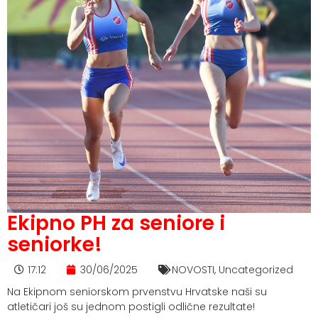
Ekipno PH za seniore i
seniorke!
17:12
30/06/2025
NOVOSTI
,
Uncategorized
Na Ekipnom seniorskom prvenstvu Hrvatske naši su
atletičari još su jednom postigli odlične rezultate!