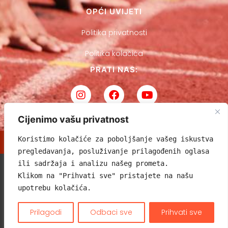
OPĆI UVIJETI
Politika privatnosti
Politika kolačića
PRATI NAS:
Cijenimo vašu privatnost
Koristimo kolačiće za poboljšanje vašeg iskustva 
pregledavanja, posluživanje prilagođenih oglasa 
ili sadržaja i analizu našeg prometa. 
Atletski klub Sloboda Varaždin, Ognjena Price 34, 42000 Varaždin
Klikom na "Prihvati sve" pristajete na našu 
OIB 52245951625 – IBAN HR8423600001101741348
upotrebu kolačića.
Copyright 2023 © Atletski klub Sloboda Varaždin
Sva prava pridržana
Prilagodi
Odbaci sve
Prihvati sve