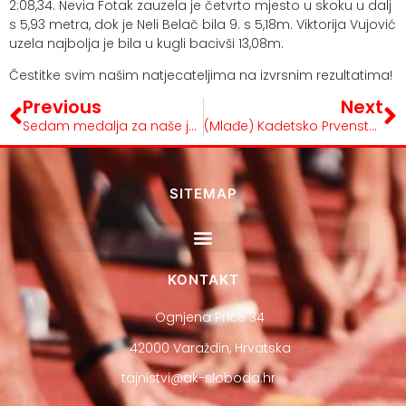
2:08,34. Nevia Fotak zauzela je četvrto mjesto u skoku u dalj
s 5,93 metra, dok je Neli Belač bila 9. s 5,18m. Viktorija Vujović
uzela najbolja je bila u kugli bacivši 13,08m.
Čestitke svim našim natjecateljima na izvrsnim rezultatima!
Previous
Next
Sedam medalja za naše juniore!
(Mlađe) Kadetsko Prvenstvo Hrvatske!
SITEMAP
KONTAKT
Ognjena Price 34
42000 Varaždin, Hrvatska
tajnistvi@ak-sloboda.hr