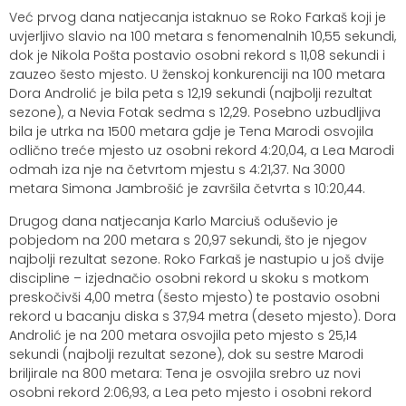
Već prvog dana natjecanja istaknuo se Roko Farkaš koji je
uvjerljivo slavio na 100 metara s fenomenalnih 10,55 sekundi,
dok je Nikola Pošta postavio osobni rekord s 11,08 sekundi i
zauzeo šesto mjesto. U ženskoj konkurenciji na 100 metara
Dora Androlić je bila peta s 12,19 sekundi (najbolji rezultat
sezone), a Nevia Fotak sedma s 12,29. Posebno uzbudljiva
bila je utrka na 1500 metara gdje je Tena Marodi osvojila
odlično treće mjesto uz osobni rekord 4:20,04, a Lea Marodi
odmah iza nje na četvrtom mjestu s 4:21,37. Na 3000
metara Simona Jambrošić je završila četvrta s 10:20,44.
Drugog dana natjecanja Karlo Marciuš oduševio je
pobjedom na 200 metara s 20,97 sekundi, što je njegov
najbolji rezultat sezone. Roko Farkaš je nastupio u još dvije
discipline – izjednačio osobni rekord u skoku s motkom
preskočivši 4,00 metra (šesto mjesto) te postavio osobni
rekord u bacanju diska s 37,94 metra (deseto mjesto). Dora
Androlić je na 200 metara osvojila peto mjesto s 25,14
sekundi (najbolji rezultat sezone), dok su sestre Marodi
briljirale na 800 metara: Tena je osvojila srebro uz novi
osobni rekord 2:06,93, a Lea peto mjesto i osobni rekord