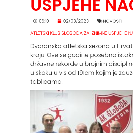
USPJEHE NA
06:10
02/03/2023
NOVOSTI
ATLETSKI KLUB SLOBODA ZA IZNIMNE USPJEHE
Dvoranska atletska sezona u Hrvat
kraju. Ove se godine posebno istak
državne rekorde u brojnim discipli
u skoku u vis od 191cm kojim je zau
tablicama.