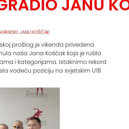
GRADIO JANU K
 NAGRADIO JANU KOŠČAK
skoj prošlog je vikenda privedena
nula naša Jana Koščak koja je rušila
nama i kategorijama. Istaknimo rekord
zela vodeću poziciju na svjetskim U18