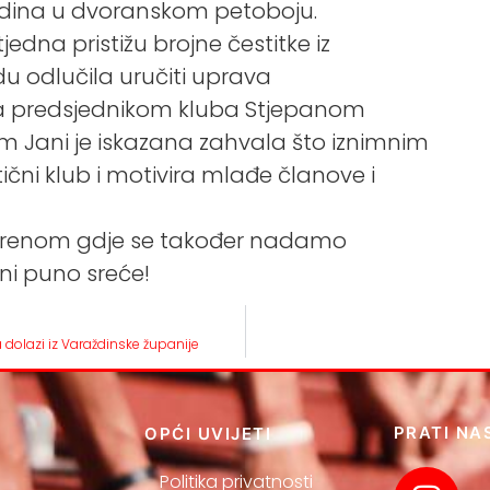
godina u dvoranskom petoboju.
jedna pristižu brojne čestitke iz
adu odlučila uručiti uprava
sa predsjednikom kluba Stjepanom
 Jani je iskazana zahvala što iznimnim
čni klub i motivira mlađe članove i
tvorenom gdje se također nadamo
ni puno sreće!
 dolazi iz Varaždinske županije
PRATI NA
OPĆI UVIJETI
Politika privatnosti