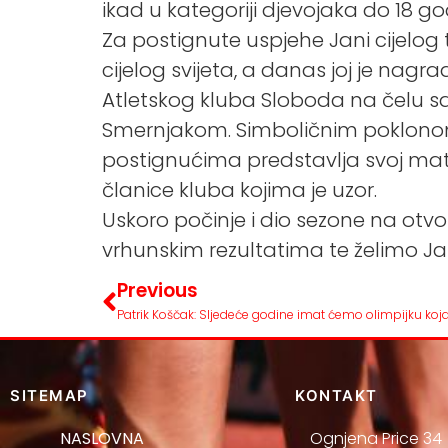
ikad u kategoriji djevojaka do 18 
Za postignute uspjehe Jani cijelog t
cijelog svijeta, a danas joj je nagr
Atletskog kluba Sloboda na čelu 
Smernjakom. Simboličnim poklonom
postignućima predstavlja svoj mati
članice kluba kojima je uzor.
Uskoro počinje i dio sezone na o
vrhunskim rezultatima te želimo Ja
Previous
Patrik Koščak: Sljedeće godine imat ćemo olimpijku koja
SITEMAP
KONTAKT
NASLOVNA
Ognjena Price 34