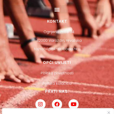
KONTAKT
Ognjena Price 34
42000 Varaždin, Hrvatska
tajnistvi@ak-sloboda.hr
OPĆI UVIJETI
Politika privatnosti
Politika kolačića
PRATI NAS: