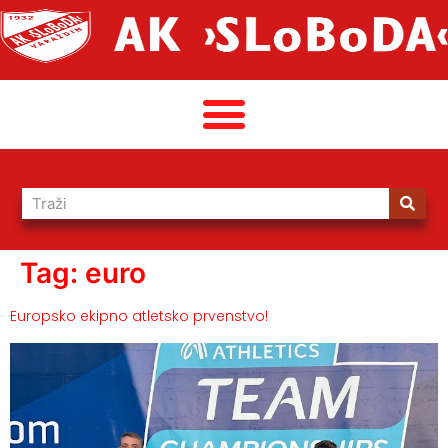
Tag:
euro
Europsko ekipno atletsko prvenstvo!