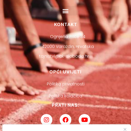
KONTAKT
Ognjena Price 34
42000 Varaždin, Hrvatska
tajnistvi@ak-sloboda.hr
OPĆI UVIJETI
Politika privatnosti
Politika kolačića
PRATI NAS: