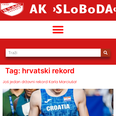
Tag:
hrvatski rekord
Još jedan državni rekord Karla Marciuša!